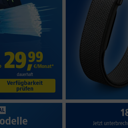
29
,
99
b
€/Monat*
dauerhaft
Verfügbarkeit
prüfen
1
AL
odelle
Jetzt unterbrech