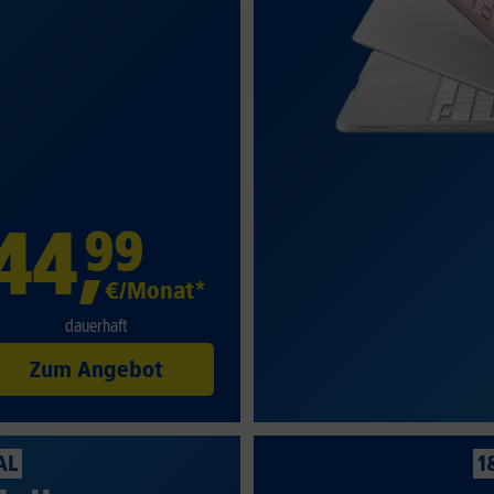
44
,
99
€/Monat*
dauerhaft
Zum Angebot
AL
1