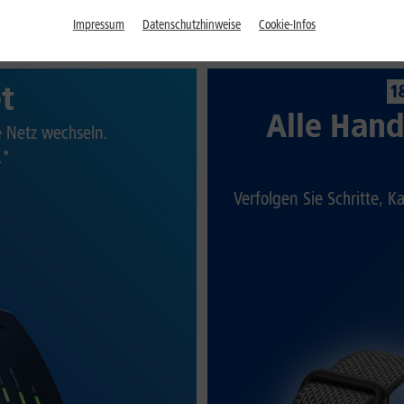
Impressum
Datenschutzhinweise
Cookie-Infos
et
1
Alle Hand
te Netz wechseln.
.*
Verfolgen Sie Schritte, K