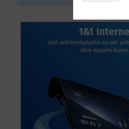
1&1 Intern
Jetzt unterbrechungsfrei ins sehr gu
Ohne doppelte Kosten