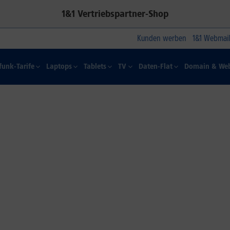
1&1 Vertriebspartner-Shop
Kunden werben
1&1 Webmail
funk-Tarife
Laptops
Tablets
TV
Daten-Flat
Domain & Web
1&1 SOMMER-SPECIAL
Farbelhaft
Jetzt alle iPhone-Modelle zum
Dauertiefpreis sichern.*