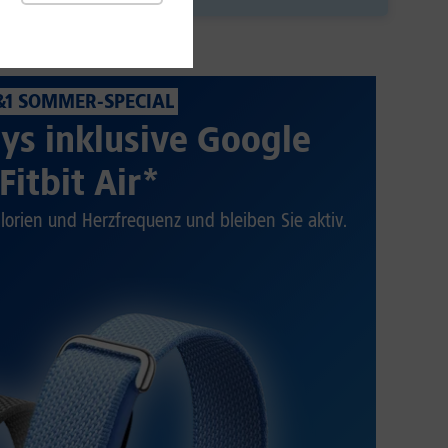
&1 SOMMER-SPECIAL
ys inklusive Google
Fitbit Air*
alorien und Herzfrequenz und bleiben Sie aktiv.