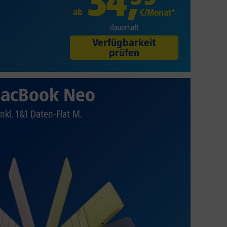
34
,
ab
€/Monat*
dauerhaft
Verfügbarkeit
prüfen
acBook Neo
Inkl. 1&1 Daten-Flat M.