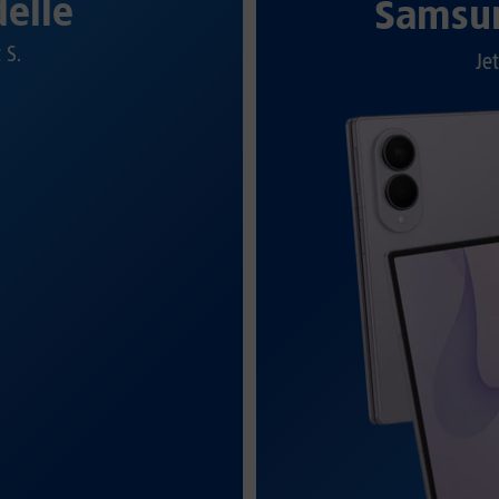
elle
Samsun
t S.
Jet