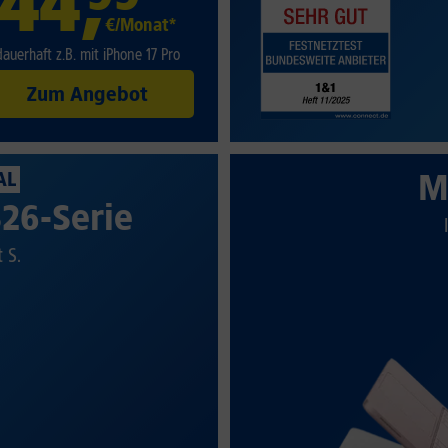
44
,
€/Monat*
dauerhaft z.B. mit iPhone 17 Pro
Zum Angebot
M
AL
26-Serie
t S.