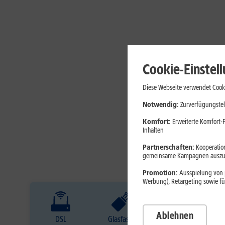
Cookie-Einstel
Diese Webseite verwendet Cooki
Notwendig:
Zurverfügungstel
Komfort:
Erweiterte Komfort-F
Inhalten
Partnerschaften:
Kooperation
gemeinsame Kampagnen auszuw
Promotion:
Ausspielung von p
Werbung), Retargeting sowie fü
Ablehnen
DSL
Glasfaser
Internet