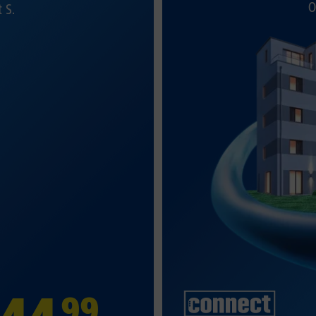
O
t S.
99