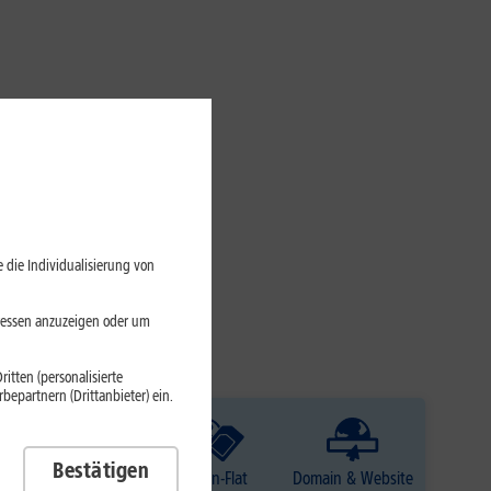
 die Individualisierung von
eressen anzuzeigen oder um
itten (personalisierte
epartnern (Drittanbieter) ein.
Bestätigen
TV
Daten-Flat
Domain & Website