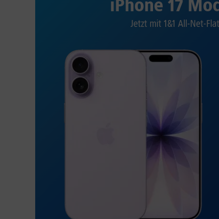
iPhone 17 Mod
Jetzt mit 1&1 All-Net-Fla