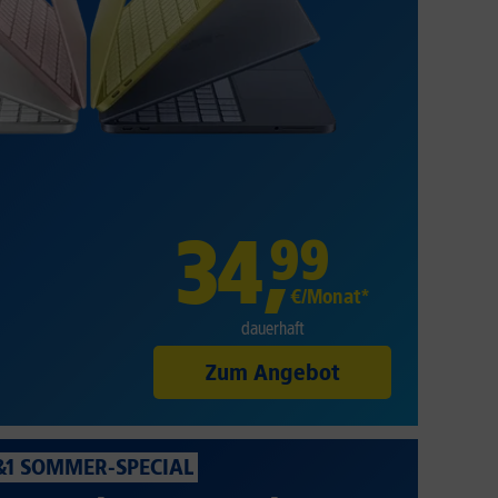
34
,
99
€/Monat*
dauerhaft
Zum Angebot
&1 SOMMER-SPECIAL