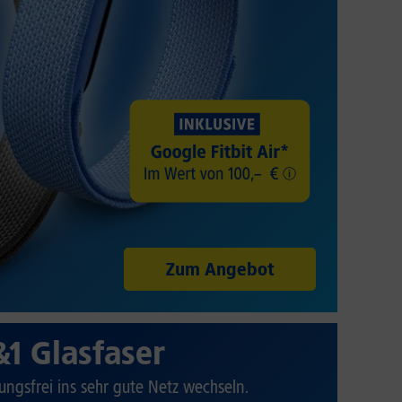
Zum Angebot
&1 Glasfaser
ungsfrei ins sehr gute Netz wechseln.